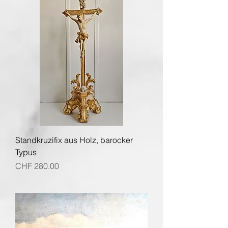
Standkruzifix aus Holz, barocker
Typus
Preis
CHF 280.00