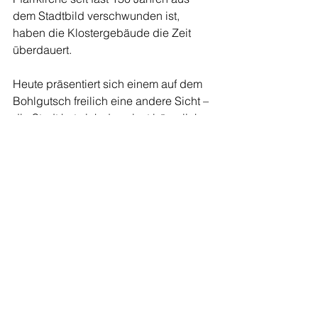
dem Stadtbild verschwunden ist, 
haben die Klostergebäude die Zeit 
überdauert.
Heute präsentiert sich einem auf dem 
Bohlgutsch freilich eine andere Sicht – 
die Stadt hat sich das einst bäuerlich-
ländliche Gebiet am Hang schon 
lange einverleibt. So bleibt Franz 
Paulys Zug-Panorama ein kostbares 
Zeugnis aus einer Zeit, in der die 
Fotografie noch in ihren Anfängen 
stand. Wo das Gemälde – es misst 
stattliche 66 mal 100 Zentimeter – 
verblieben ist, ist unbekannt. Es hat im 
Jahr 2017 in einer Luzerner Auktion 
einen neuen Besitzer gefunden.
Andere Werke