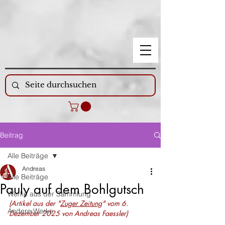
Beitrag
Alle Beiträge
Andreas
Alle Beiträge
Pauly auf dem Bohlgutsch
Werke aus der Sammlung
(Artikel aus der "
Zuger Zeitung
" vom 6. 
Andere Werke
Dezember 2025 von Andreas Faessler)