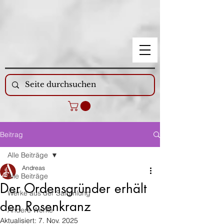
Beitrag
Alle Beiträge
Andreas
Alle Beiträge
Der Ordensgründer erhält
Werke aus der Sammlung
den Rosenkranz
Andere Werke
Aktualisiert:
7. Nov. 2025