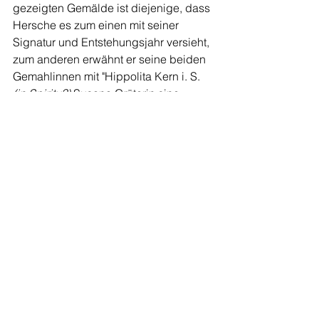
gezeigten Gemälde ist diejenige, dass 
Hersche es zum einen mit seiner 
Signatur und Entstehungsjahr versieht, 
zum anderen erwähnt er seine beiden 
Gemahlinnen mit "Hippolita Kern i. S. 
(in Spiritu?)
 Susana Grüterin sine 
ehliche frauwen". Dazu malt er die drei 
Familienwappen Hersche, Kern und 
Grütter. Standort und Verwendung des 
Gemäldes sind bislang nicht bekannt. 
Rahmung und Form deuten auf die 
Funktion eines Altarblattes in einer 
Kirche oder Kapelle hin, dagegen 
spricht allenfalls das Vorhandensein 
der eben beschriebenen Signtur mit 
Wappen. Dies liesse einen Gebrauch 
in einem privaten Umfeld annehmen. 
Johann Sebastian Hersches 
Sterbedatum ist nicht genau bekannt. 