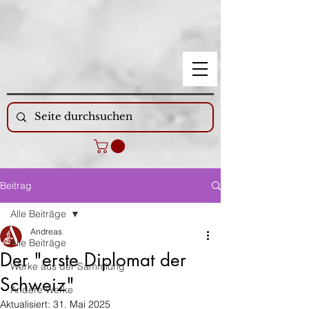
Beitrag
Alle Beiträge
Andreas
Alle Beiträge
Der "erste Diplomat der
Werke aus der Sammlung
Schweiz"
Andere Werke
Aktualisiert:
31. Mai 2025