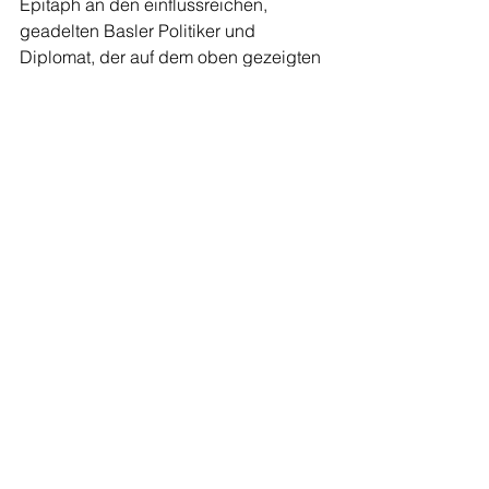
Epitaph an den einflussreichen, 
geadelten Basler Politiker und 
Diplomat, der auf dem oben gezeigten 
Ölgemälde – vorausgesetzt, er ist es – 
während den Anfängen seiner steilen 
Karriere von einem unbekannten 
Meister poträtiert worden ist.
ölgemälde
gemälde
porträt
renaissance
johann rudolf wettstein
Werke aus der Sammlung
Alle ansehen