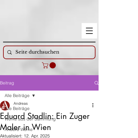
Beitrag
Alle Beiträge
Andreas
Alle Beiträge
Eduard Stadlin: Ein Zuger
Werke aus der Sammlung
Maler in Wien
Andere Werke
Aktualisiert:
12. Apr. 2025