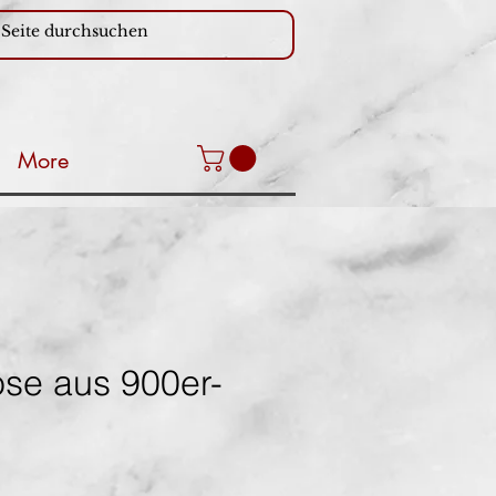
More
ose aus 900er-
eis