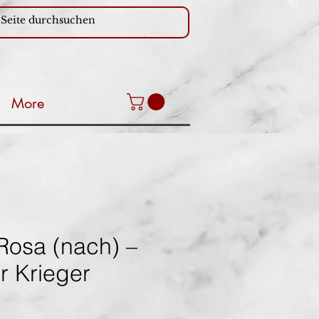
More
Rosa (nach) –
r Krieger
eis