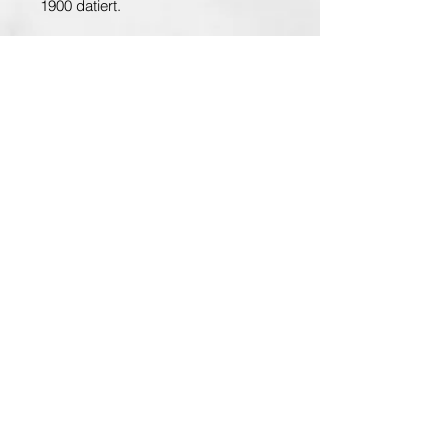
1900 datiert.
Provenienz:
– Österreichische Privatsammlung
– Auktionshaus
Dorotheum
, Wien
Aquarell auf Papier, signiert
und datiert
Entdecken Sie die Hauptstadt der Kunst
www.planet-vienna.at
Über Antiquarium
AGB