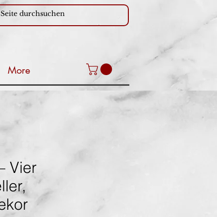
More
– Vier
ller,
ekor