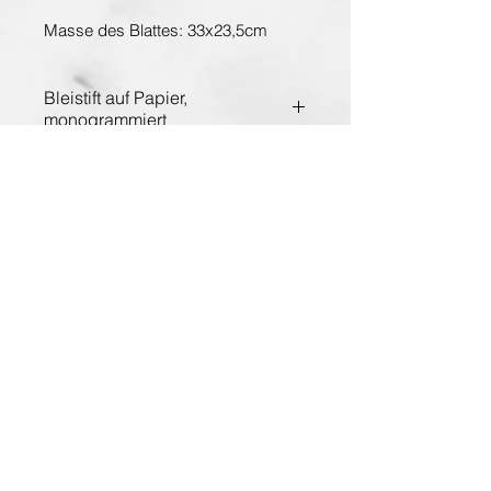
Masse des Blattes: 33x23,5cm
Bleistift auf Papier,
monogrammiert
Entdecken Sie die Hauptstadt der Kunst
www.planet-vienna.at
Über Antiquarium
AGB
Impressum
Datenschutz