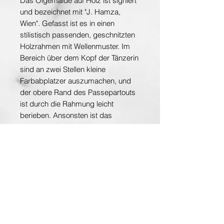
Das Ölgemälde auf Holz ist signiert
und bezeichnet mit "J. Hamza,
Wien". Gefasst ist es in einen
stilistisch passenden, geschnitzten
Holzrahmen mit Wellenmuster. Im
Bereich über dem Kopf der Tänzerin
sind an zwei Stellen kleine
Farbabplatzer auszumachen, und
der obere Rand des Passepartouts
ist durch die Rahmung leicht
berieben. Ansonsten ist das
wunderschöne, einzigartige
Sammlerstück in einem
hervorragenden Zustand.
Masse Fächerblattausschnitt (ohne
Blumenfelder): 26x8,5cm
Masse Passepartout: 37,5x13,5cm
Masse Total: 45,5x21,5cm