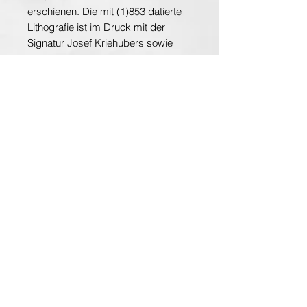
erschienen. Die mit (1)853 datierte
Lithografie ist im Druck mit der
Signatur Josef Kriehubers sowie
derjenigen des Abgebildeten
versehen. Mittig unten im Papier ein
Verlags-Prägestempel.
Der Zustand des hinter Glas
gerahmten Blattes ist sehr gut. Im
oberen Bereich sind einzelne
altersbedingte Stockflecken
auszumachen.
Lichtmasse: 51x38cm
Masse Total: 55x43cm
Kolorierte Lithografie, gerahmt
hinter Glas