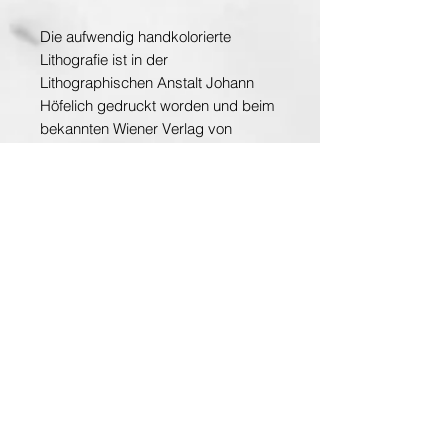
Die aufwendig handkolorierte
Lithografie ist in der
Lithographischen Anstalt Johann
Höfelich gedruckt worden und beim
bekannten Wiener Verlag von
Leopold Theodor Neumann
erschienen. Die mit (1)850 datierte
Lithografie ist im Druck mit der
Signatur Josef Kriehubers versehen.
Der Zustand des hinter Glas
gerahmten Blattes ist hervorragend.
Eingie feine, altersbedingte
Stockflecken sind normal und nicht
störend.
Lichtmasse: 50,3x38,2cm
Masse Total: 55x43cm