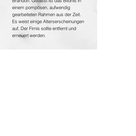
Brandon. Gefasst ist das Bildnis in
einem pompösen, aufwendig
gearbeiteten Rahmen aus der Zeit.
Es weist einige Alterserscheinungen
auf. Der Firnis sollte entfernt und
erneuert werden.
Ölgemälde auf Holz, signiert
Entdecken Sie die Hauptstadt der Kunst
www.planet-vienna.at
Über Antiquarium
AGB