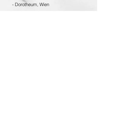
- Dorotheum, Wien
Entdecken Sie die Hauptstadt der Kunst
www.planet-vienna.at
Über Antiquarium
AGB
Impressum
Datenschutz
Kontakt
Suchen Sie Raritäten