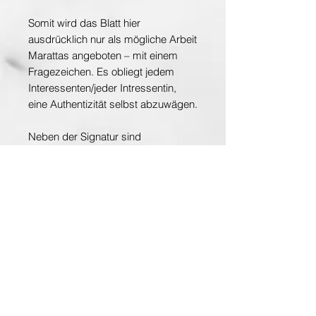
Somit wird das Blatt hier
ausdrücklich nur als mögliche Arbeit
Marattas angeboten – mit einem
Fragezeichen. Es obliegt jedem
Interessenten/jeder Intressentin,
eine Authentizität selbst abzuwägen.
Neben der Signatur sind
vorderseitig drei nicht näher
definierte Nummern vermerkt, verso
eine weitere. Das sehr dünne Blatt
ist auf ein Trägerpapier aufgebracht.
In den Randbereichen rechts und
links sowie beim Arm der
Abgebildeten ist (wohl
altersbedingter) Materialverlust
vorhanden. Es beeinträchtigt die
Gesamtwirkung der Zeichnung
jedoch kaum.