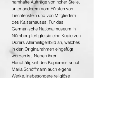
namhafte Aufträge von hoher Stelle,
unter anderem vom Fürsten von
Liechtenstein und von Mitgliedern
des Kaiserhauses. Für das
Germanische Nationalmuseum in
Nürnberg fertigte sie eine Kopie von
Dürers Allerheiligenbild an, welches
in den Originalrahmen eingefügt
worden ist. Neben ihrer
Haupttätigkeit des Kopierens schuf
Maria Schöffmann auch eigene
Werke, insbesondere religiöse
Darstellungen für Kirchengebäude.
Das 53,5x37cm grosse Blatt ist in
einem guten Zustand und weist
normale Altersspuren auf. Die
Oberfläche ist stellenweise leicht
wellig.