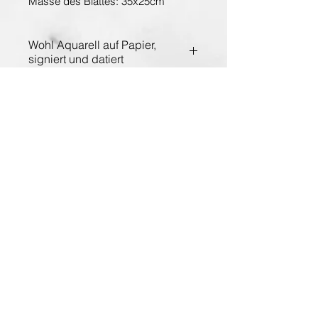
Masse des Blattes: 35x25cm
Wohl Aquarell auf Papier,
signiert und datiert
Entdecken Sie die Hauptstadt der Kunst
www.planet-vienna.at
Über Antiquarium
AGB
Impressum
Datenschutz