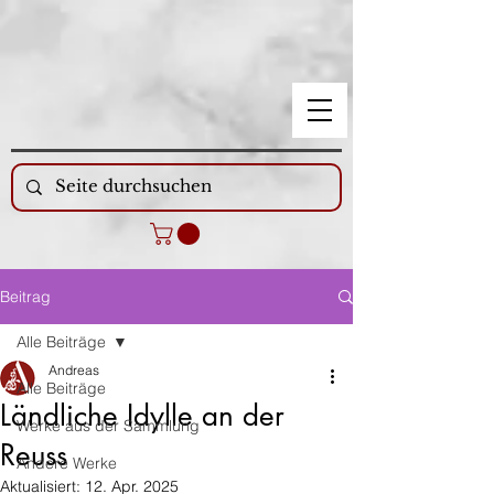
Beitrag
Alle Beiträge
Andreas
Alle Beiträge
Ländliche Idylle an der
Werke aus der Sammlung
Reuss
Andere Werke
Aktualisiert:
12. Apr. 2025