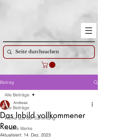
Beitrag
Alle Beiträge
Andreas
Alle Beiträge
Das Inbild vollkommener
Werke aus der Sammlung
Reue
Andere Werke
Aktualisiert:
14. Dez. 2023