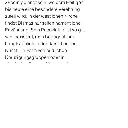
Zypern gelangt sein, wo dem Heiligen 
bis heute eine beson­dere Verehrung 
zuteil wird. In der westlichen Kirche 
findet Dismas nur selten namentliche 
Erwähnung. Sein Patrozinium ist so gut 
wie inexistent, man be­gegnet ihm 
hauptsächlich in der darstellenden 
Kunst – in Form von bildlichen 
Kreuzigungsgrup­pen oder in 
plastischer Form auf Kalvarienbergen. 
Unser hier beschriebenes Gemälde ist 
das Deckenfresko in der Pfarrkirche St. 
Nikolaus in Lauerz, Kanton Schwyz. Es 
stammt vom Maler Josef Heimgartner 
(1868-1939) und entspricht genau der 
beschriebenen Situation. Heimgarter 
zeichnete verantwortlich für die 
künstlerische Ausstattung zahlreicher 
Kirchen und Kapellen. Auch wurde er 