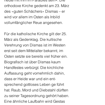
heute mit ihm im Paradies sein». Die 
orthodoxe Kirche gedenkt am 23. März 
des «gu­ten Schächers» Dismas – er 
wird vor allem im Osten als Inbild 
vollumfänglicher Reue angese­hen.
Für die katholische Kirche gilt der 25. 
März als Gedenktag. Die kultische 
Vereh­rung von Dismas ist im Westen 
erst seit dem Mittelalter be­kannt, im 
Osten setzte sie be­reits viel früher ein. 
Biografisch ist über Dismas kaum 
Handfes­tes verbürgt. Die kirchliche 
Auf­fassung geht vornehmlich dahin, 
dass er Heide war und ein ent­
sprechend gottloses Leben ge­ führt 
hat. Raub, Mord und Dieb­stahl dürften 
zu seiner Tages­ordnung gehört haben. 
Eine ähnliche Laufbahn wird Gestas 